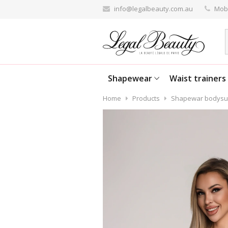
info@legalbeauty.com.au
Mobi
Shapewear
Waist trainers
Home
Products
Shapewar bodysui