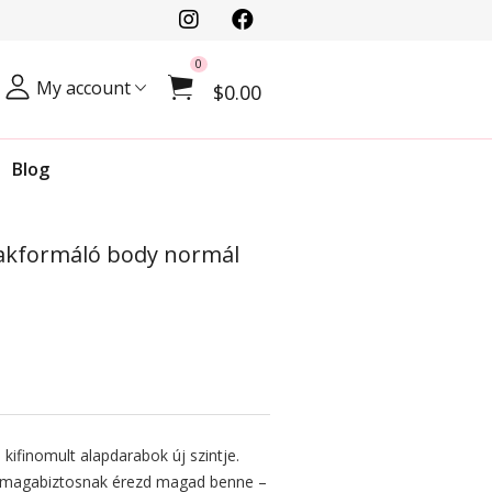
0
My account
$0.00
Blog
alakformáló body normál
, kifinomult alapdarabok új szintje.
p magabiztosnak érezd magad benne –