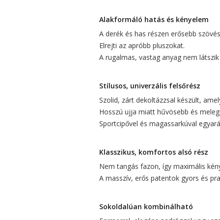
Alakformáló hatás és kényelem
A derék és has részen erősebb szövés
Elrejti az apróbb pluszokat.
A rugalmas, vastag anyag nem látszik 
Stílusos, univerzális felsőrész
Szolid, zárt dekoltázzsal készült, ame
Hosszú ujja miatt hűvösebb és melege
Sportcipővel és magassarkúval egyará
Klasszikus, komfortos alsó rész
Nem tangás fazon, így maximális kén
A masszív, erős patentok gyors és prak
Sokoldalúan kombinálható