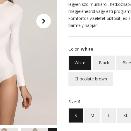
legyen szó munkáról, hétköznapi
megjelenésről vagy esti programr
komfortos viseletet biztosít, és
bármely napján.
Color:
White
White
Black
Blue
Chocolate brown
Size:
S
S
M
L
XL