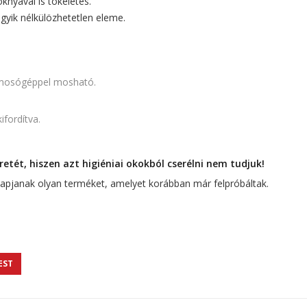
knyával is tökéletes.
 egyik nélkülözhetetlen eleme.
mosógéppel mosható.
ifordítva.
tét, hiszen azt higiéniai okokból cserélni nem tudjuk!
 kapjanak olyan terméket, amelyet korábban már felpróbáltak.
EST