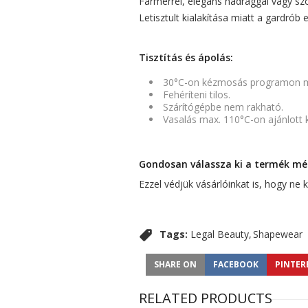
Farmerrel, elegáns nadrággal vagy szo
Letisztult kialakítása miatt a gardrób
Tisztítás és ápolás:
30°C-on kézmosás programon 
Fehéríteni tilos.
Szárítógépbe nem rakható.
Vasalás max. 110°C-on ajánlott k
Gondosan válassza ki a termék mére
Ezzel védjük vásárlóinkat is, hogy ne
Tags:
Legal Beauty
Shapewear
SHARE ON
FACEBOOK
PINTER
RELATED PRODUCTS