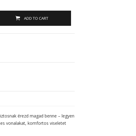
ADD TO CART
gabiztosnak érezd magad benne – legyen
es vonalakat, komfortos viseletet