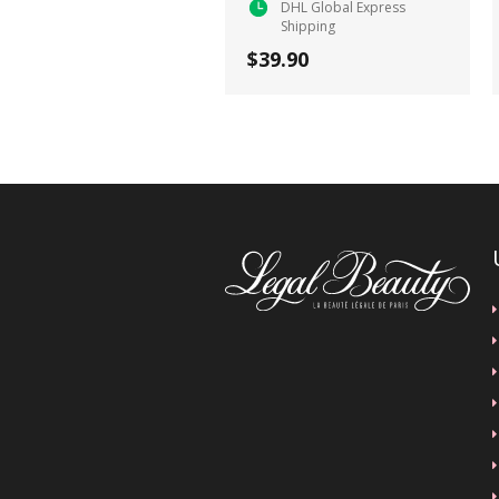
DHL Global Express
Shipping
$39.90