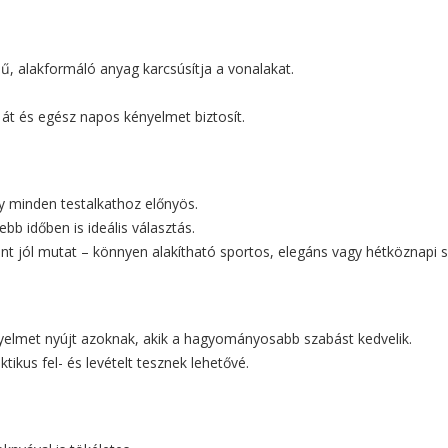
ű, alakformáló anyag karcsúsítja a vonalakat.
át és egész napos kényelmet biztosít.
ly minden testalkathoz előnyös.
bb időben is ideális választás.
nt jól mutat – könnyen alakítható sportos, elegáns vagy hétköznapi s
yelmet nyújt azoknak, akik a hagyományosabb szabást kedvelik.
tikus fel- és levételt tesznek lehetővé.