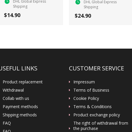
DHL Global Express
DHL Global Express
Shipping
Shipping
$14.90
$24.90
USEFUL LINKS
CUSTOMER SERVICE
Product replacement
Impressum
Withdrawal
Terms of Business
Collab with us
Cookie Policy
Payment methods
Terms & Conditions
Shipping methods
Product exchange policy
FAQ
The right of withdrawal from
the purchase
FAQ