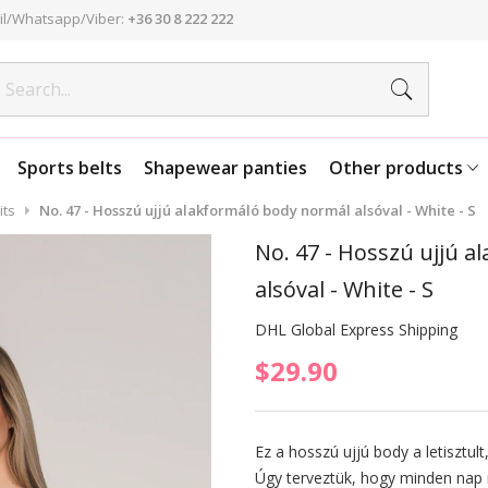
l/Whatsapp/Viber:
+36 30 8 222 222
Sports belts
Shapewear panties
Other products
ts
No. 47 - Hosszú ujjú alakformáló body normál alsóval - White - S
No. 47 - Hosszú ujjú 
alsóval - White - S
DHL Global Express Shipping
$29.90
Ez a hosszú ujjú body a letisztult
Úgy terveztük, hogy minden na