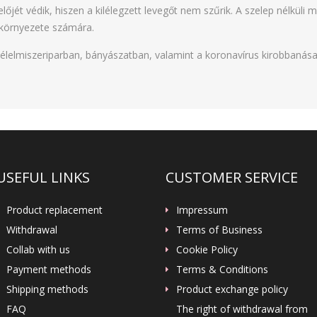
lőjét védik, hiszen a kilélegzett levegőt nem szűrik. A szelep nélkü
 környezete számára.
 élelmiszeriparban, bányászatban, valamint a koronavírus kirobbanás
USEFUL LINKS
CUSTOMER SERVICE
Product replacement
Impressum
Withdrawal
Terms of Business
Collab with us
Cookie Policy
Payment methods
Terms & Conditions
Shipping methods
Product exchange policy
FAQ
The right of withdrawal from