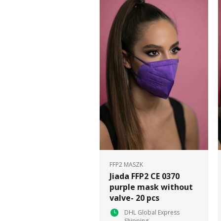
FFP2 MASZK
Jiada FFP2 CE 0370
purple mask without
valve- 20 pcs
DHL Global Express
Shipping