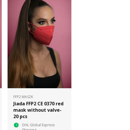
FFP2 MASZK
Jiada FFP2 CE 0370 red
mask without valve-
20 pcs
DHL Global Express
Shipping