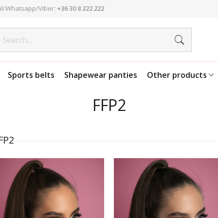
l/Whatsapp/Viber:
+36 30 8 222 222
Sports belts
Shapewear panties
Other products
FFP2
FP2