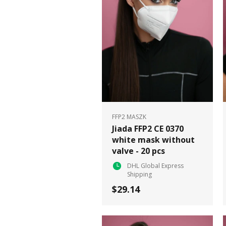
FFP2 MASZK
Jiada FFP2 CE 0370
white mask without
valve - 20 pcs
DHL Global Express
Shipping
$29.14