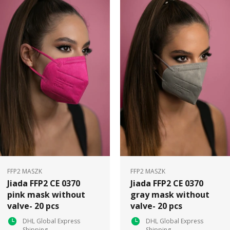
FFP2 MASZK
FFP2 MASZK
Jiada FFP2 CE 0370
Jiada FFP2 CE 0370
pink mask without
gray mask without
valve- 20 pcs
valve- 20 pcs
DHL Global Express
DHL Global Express
Shipping
Shipping