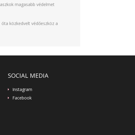
li maszkok magasabb védelmet
a óta közkedvelt védőeszköz a
SOCIAL MEDIA
Instagram
Facebook