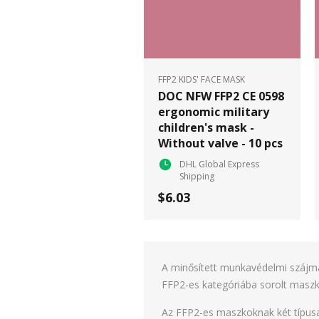
FFP2 KIDS' FACE MASK
DOC NFW FFP2 CE 0598
ergonomic military
children's mask -
Without valve - 10 pcs
DHL Global Express
Shipping
$6.03
A minősített munkavédelmi szájma
FFP2-es kategóriába sorolt masz
Az FFP2-es maszkoknak két típusa 