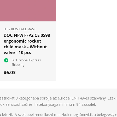
FFP2 KIDS' FACE MASK
DOC NFW FFP2 CE 0598
ergonomic rocket
child mask - Without
valve - 10 pcs
DHL Global Express
Shipping
$6.03
szkokat 3 kategóriába sorolja az európai EN 149-es szabvány. Ezek 
kok aeroszol-szűrési hatékonysága minimum 94 százalék.
létezik. A szeleppel rendelkező maszkok megkönnyítik a belégzést, ez