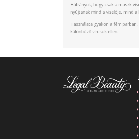
Hátrányuk, hogy csak a maszk vise
nyújtanak mind a viselője, mind a
Használata gyakori a fémiparban,
különböző vírusok ellen.