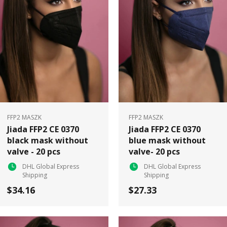
FFP2 MASZK
FFP2 MASZK
Jiada FFP2 CE 0370
Jiada FFP2 CE 0370
black mask without
blue mask without
valve - 20 pcs
valve- 20 pcs
DHL Global Express
DHL Global Express
Shipping
Shipping
$34.16
$27.33